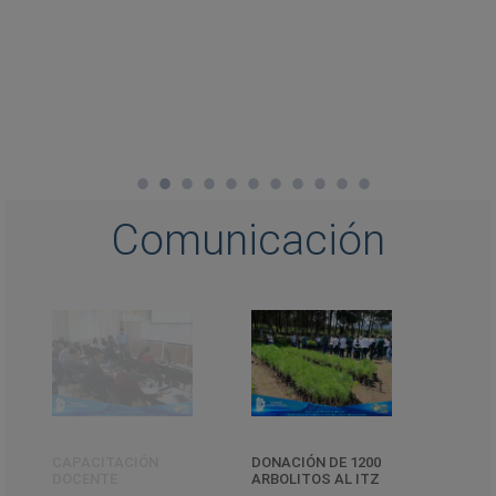
Comunicación
CAPACITACIÓN
DONACIÓN DE 1200
CELEB
DOCENTE
ARBOLITOS AL ITZ
GRAN
Y PAD