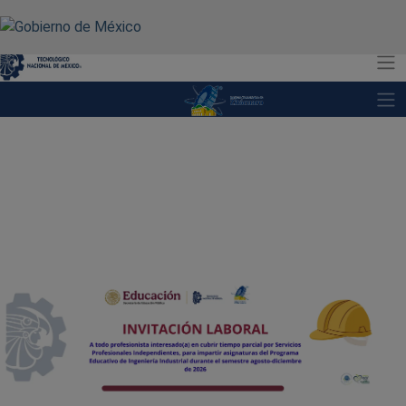
A+
A-
A