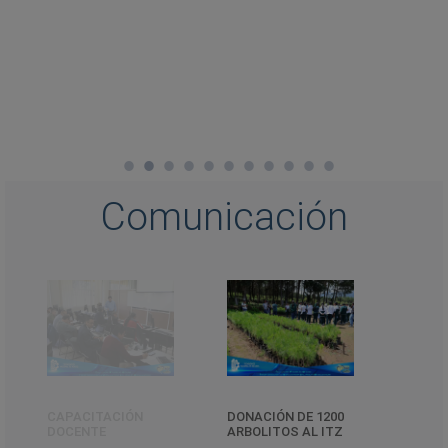
Comunicación
CAPACITACIÓN
DONACIÓN DE 1200
CELEB
DOCENTE
ARBOLITOS AL ITZ
GRAN
Y PAD